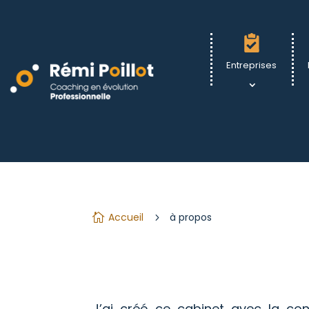
Entreprises
Accueil
à propos

5
J’ai créé ce cabinet avec la co