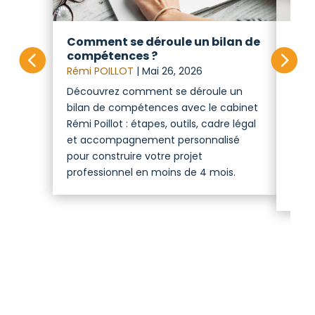
Comment se déroule un bilan de
Com
compétences ?
com
Rémi POILLOT
|
Mai 26, 2026
Rémi
Découvrez comment se déroule un
Il ex
bilan de compétences avec le cabinet
votr
Rémi Poillot : étapes, outils, cadre légal
dépen
et accompagnement personnalisé
sala
pour construire votre projet
d’emp
professionnel en moins de 4 mois.
fina
comp